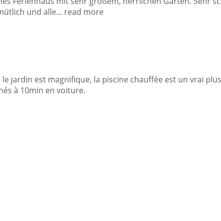
ines Ferienhaus mit sehr großem, herrlichen Garten. Sehr s
mütlich und alle
... read more
 le jardin est magnifique, la piscine chauffée est un vrai plus
hés à 10min en voiture.