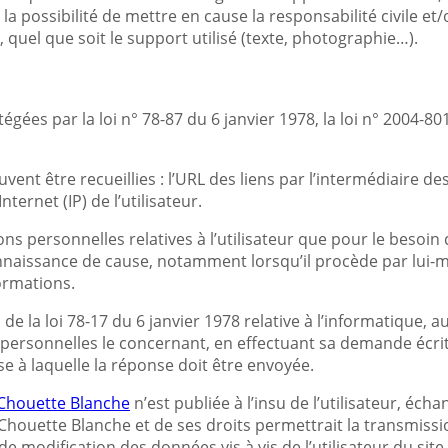
a possibilité de mettre en cause la responsabilité civile e
 quel que soit le support utilisé (texte, photographie…).
s par la loi n° 78-87 du 6 janvier 1978, la loi n° 2004-801 
uvent être recueillies : l’URL des liens par l’intermédiaire de
ternet (IP) de l’utilisateur.
ns personnelles relatives à l’utilisateur que pour le besoin 
nnaissance de cause, notamment lorsqu’il procède par lui-même 
ormations.
 la loi 78-17 du 6 janvier 1978 relative à l’informatique, aux
s personnelles le concernant, en effectuant sa demande écri
sse à laquelle la réponse doit être envoyée.
Chouette Blanche
n’est publiée à l’insu de l’utilisateur, é
Chouette Blanche et de ses droits permettrait la transmissio
e modification des données vis à vis de l’utilisateur du site